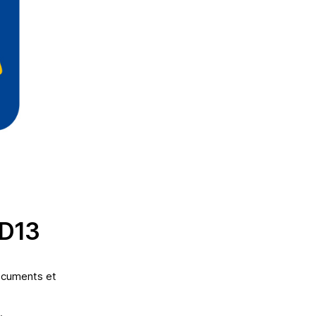
TD13
documents et
e.