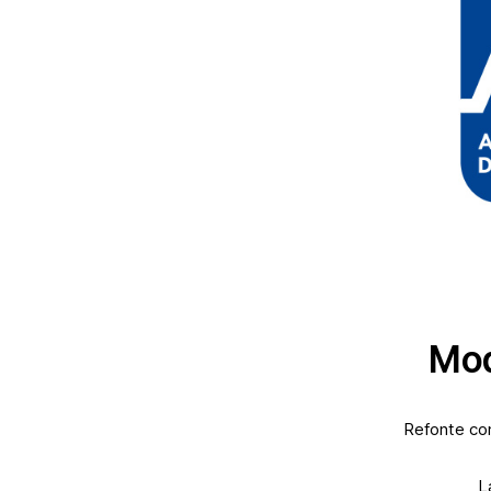
Mod
Refonte com
L